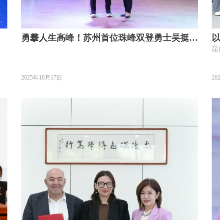
勇攀人生高峰！苏州首位珠峰双登勇士吴挺为
昆
礼仁学子带来“巅峰一课”
2025年10月17日
20