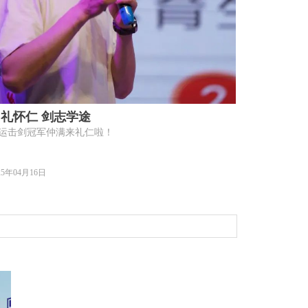
礼怀仁 剑志学途
运击剑冠军仲满来礼仁啦！
25年04月16日