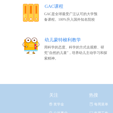
GAC课程
GAC是全球最受广泛认可的大学预
备课程。100%升入国外知名院校
幼儿蒙特梭利教学
用科学的态度、科学的方式去观察、研
究“自然的儿童”，培养幼儿主动学习和探
索精神。
关注
热搜
ꁠ
奖学金
ꂓ
每周菜单