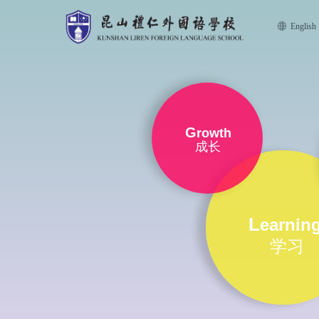
ꄓ
English
G
rowth
成长
L
earnin
学习