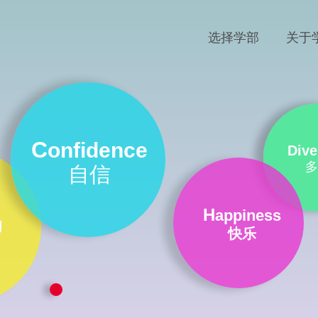
选择学部
关于
C
onfidence
Dive
多
自信
H
appiness
g
快乐