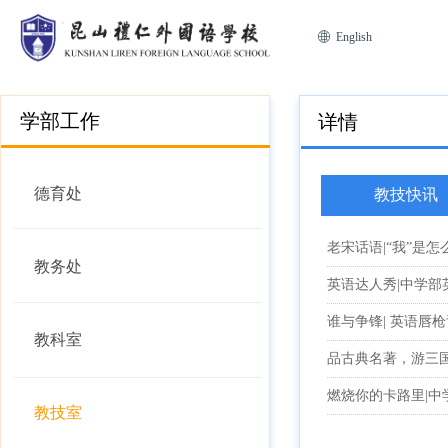
ꄓ
English
学部工作
详情
德育处
教技快讯
老宋话语|“我”是怎
教务处
英语达人秀|中学
谁与争锋| 英语唇
教科室
品古典名著，游三
燃烧你的卡路里|中
教技室