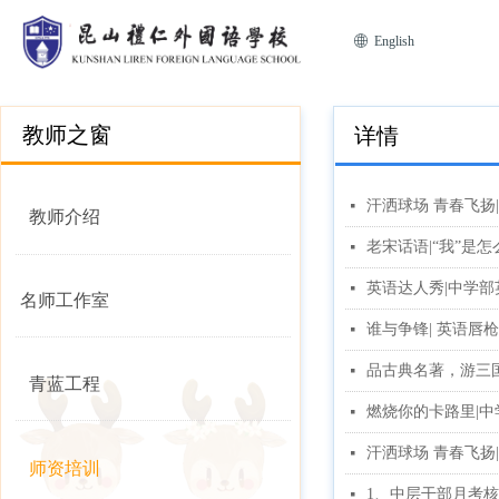
ꄓ
English
教师之窗
详情
汗洒球场 青春飞扬
넷
教师介绍
老宋话语|“我”是
넷
英语达人秀|中学
넷
名师工作室
谁与争锋| 英语唇
넷
品古典名著，游三
넷
青蓝工程
燃烧你的卡路里|
넷
汗洒球场 青春飞扬
넷
师资培训
1、中层干部月考核
넷