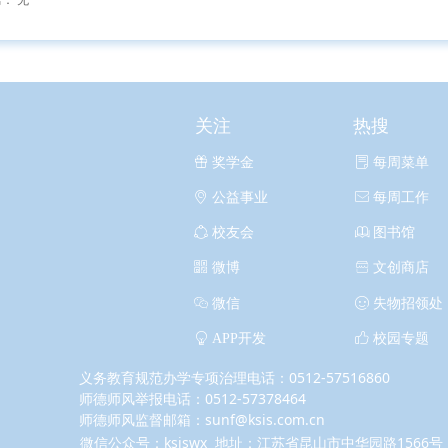
篇：
无
关注
热搜
ꁠ
奖学金
ꂓ
每周菜单
ꀷ
公益事业
ꂘ
每周工作
ꁢ
校友会
ꁡ
图书馆
ꀥ
微博
ꀰ
文创商店
ꀤ
微信
ꂑ
失物招领处
ꁙ
APP开发
ꀧ
校园专题
义务教育规范办学专项治理电话：0512-57516860
师德师风举报电话：0512-57378464
师德师风监督邮箱：sunf@ksis.com.cn
微信公众号：ksiswx 地址：江苏省昆山市中华园路1566号