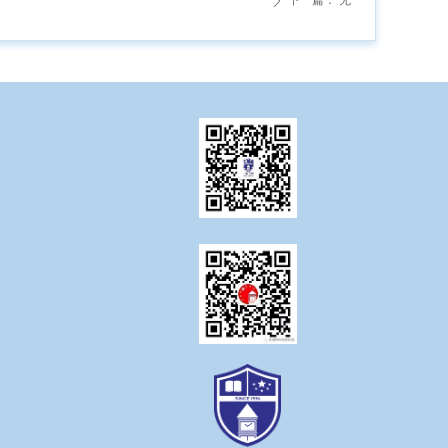
下一篇：
无
ꄲ